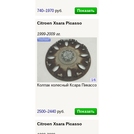
Показать
740–1970
руб.
Citroen Xsara Picasso
1999-2009 гг.
1
/
6
Колпак колесный Ксара Пикассо
Показать
2500–2440
руб.
Citroen Xsara Picasso