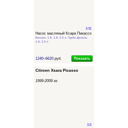
1
/
11
Насос масляный Ксара Пикассо
Бензин: 1.6, 1.8, 2.0 л; Турбо Дизель:
1.6, 2.0 л
Показать
1240–6620
руб.
Citroen Xsara Picasso
1999-2009 гг.
1
/
2