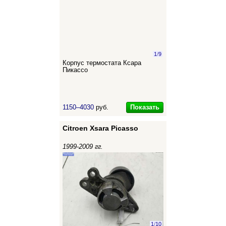
1
/
9
Корпус термостата Ксара
Пикассо
Показать
1150–4030
руб.
Citroen Xsara Picasso
1999-2009 гг.
1
/
10