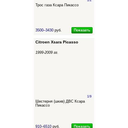
1
/
2
Трос газа Ксара Пикассо
Показать
3500–3430
руб.
Citroen Xsara Picasso
1999-2009 гг.
1
/
9
Шестерня (шкив) ДВС Ксара
Пикассо
Показать
910–6510
руб.