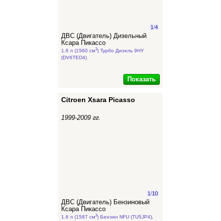
1
/
4
ДВС (Двигатель) Дизельный
Ксара Пикассо
3
1.6 л (1560 см
) Турбо Дизель 9HY
(DV6TED4)
Показать
Citroen Xsara Picasso
1999-2009 гг.
1
/
10
ДВС (Двигатель) Бензиновый
Ксара Пикассо
3
1.6 л (1587 см
) Бензин NFU (TU5JP4),