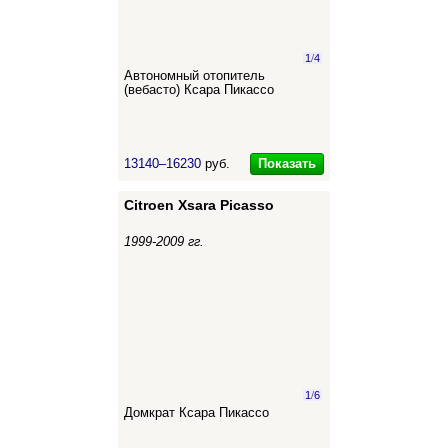
1
/
4
Автономный отопитель
(вебасто) Ксара Пикассо
Показать
13140–16230
руб.
Citroen Xsara Picasso
1999-2009 гг.
1
/
6
Домкрат Ксара Пикассо