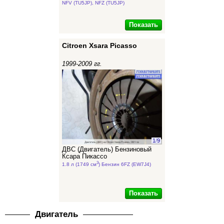
NFV (TU5JP), NFZ (TU5JP)
Показать
Citroen Xsara Picasso
1999-2009 гг.
1
/
9
ДВС (Двигатель) Бензиновый
Ксара Пикассо
3
1.8 л (1749 см
) Бензин 6FZ (EW7J4)
Показать
Двигатель