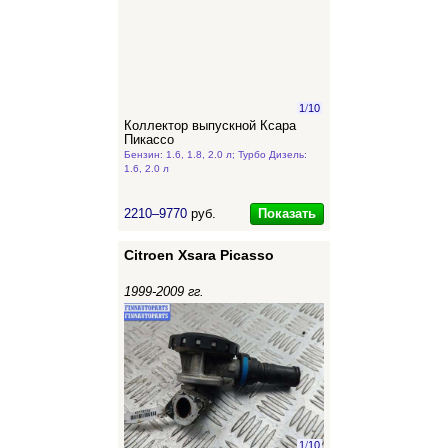
1
/
10
Коллектор выпускной Ксара
Пикассо
Бензин: 1.6, 1.8, 2.0 л; Турбо Дизель:
1.6, 2.0 л
Показать
2210–9770
руб.
Citroen Xsara Picasso
1999-2009 гг.
1
/
10