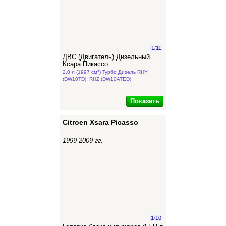
1
/
11
ДВС (Двигатель) Дизельный
Ксара Пикассо
3
2.0 л (1997 см
) Турбо Дизель RHY
(DW10TD), RHZ (DW10ATED)
Показать
Citroen Xsara Picasso
1999-2009 гг.
1
/
10