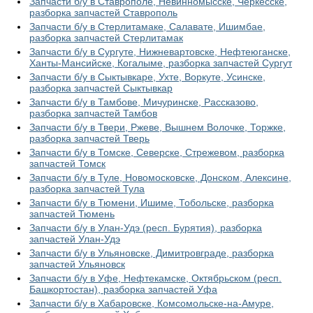
Запчасти б/у в Ставрополе, Невинномысске, Черкесске,
разборка запчастей Ставрополь
Запчасти б/у в Стерлитамаке, Салавате, Ишимбае,
разборка запчастей Стерлитамак
Запчасти б/у в Сургуте, Нижневартовске, Нефтеюганске,
Ханты-Мансийске, Когалыме, разборка запчастей Сургут
Запчасти б/у в Сыктывкаре, Ухте, Воркуте, Усинске,
разборка запчастей Сыктывкар
Запчасти б/у в Тамбове, Мичуринске, Рассказово,
разборка запчастей Тамбов
Запчасти б/у в Твери, Ржеве, Вышнем Волочке, Торжке,
разборка запчастей Тверь
Запчасти б/у в Томске, Северске, Стрежевом, разборка
запчастей Томск
Запчасти б/у в Туле, Новомосковске, Донском, Алексине,
разборка запчастей Тула
Запчасти б/у в Тюмени, Ишиме, Тобольске, разборка
запчастей Тюмень
Запчасти б/у в Улан-Удэ (респ. Бурятия), разборка
запчастей Улан-Удэ
Запчасти б/у в Ульяновске, Димитровграде, разборка
запчастей Ульяновск
Запчасти б/у в Уфе, Нефтекамске, Октябрьском (респ.
Башкортостан), разборка запчастей Уфа
Запчасти б/у в Хабаровске, Комсомольске-на-Амуре,