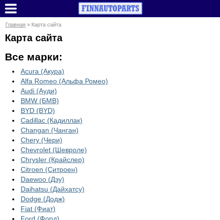
Главная
» Карта сайта
Карта сайта
Все марки:
Acura (Акура)
Alfa Romeo (Альфа Ромео)
Audi (Ауди)
BMW (БМВ)
BYD (BYD)
Cadillac (Кадиллак)
Changan (Чанган)
Chery (Чери)
Chevrolet (Шевроле)
Chrysler (Крайслер)
Citroen (Ситроен)
Daewoo (Дэу)
Daihatsu (Дайхатсу)
Dodge (Додж)
Fiat (Фиат)
Ford (Форд)