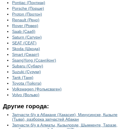
Pontiac (Понтиак)
Porsche (Порше)
Proton (Протон)
Renault (Рено)
Rover (Ровер)
Saab (Сааб)
Saturn (Сатурн)
SEAT (СЕАТ)
Skoda (Шкода)
Smart (Смарт)
SsangYong (Ссангйонг)
Subaru (Субару)
Suzuki (Сузуки)
Tank (Танк)
Toyota (Тойота)
Volkswagen (Фольксваген)
Volvo (Вольво)
Другие города:
Запчасти б/у в Абакане (Хакасия), Минусинске, Кызыле
(Тыва), разборка запчастей Абакан
Запчасти б/у в Алматы, Кызылорде, Шымкенте, Таразе,