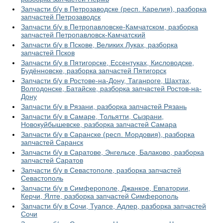
Запчасти б/у в Петрозаводске (респ. Карелия), разборка
запчастей Петрозаводск
Запчасти б/у в Петропавловске-Камчатском, разборка
запчастей Петропавловск-Камчатский
Запчасти б/у в Пскове, Великих Луках, разборка
запчастей Псков
Запчасти б/у в Пятигорске, Ессентуках, Кисловодске,
Будённовске, разборка запчастей Пятигорск
Запчасти б/у в Ростове-на-Дону, Таганроге, Шахтах,
Волгодонске, Батайске, разборка запчастей Ростов-на-
Дону
Запчасти б/у в Рязани, разборка запчастей Рязань
Запчасти б/у в Самаре, Тольятти, Сызрани,
Новокуйбышевске, разборка запчастей Самара
Запчасти б/у в Саранске (респ. Мордовия), разборка
запчастей Саранск
Запчасти б/у в Саратове, Энгельсе, Балаково, разборка
запчастей Саратов
Запчасти б/у в Севастополе, разборка запчастей
Севастополь
Запчасти б/у в Симферополе, Джанкое, Евпатории,
Керчи, Ялте, разборка запчастей Симферополь
Запчасти б/у в Сочи, Туапсе, Адлер, разборка запчастей
Сочи