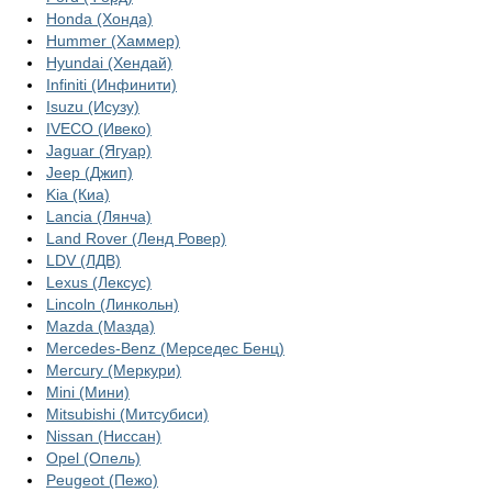
Honda (Хонда)
Hummer (Хаммер)
Hyundai (Хендай)
Infiniti (Инфинити)
Isuzu (Исузу)
IVECO (Ивеко)
Jaguar (Ягуар)
Jeep (Джип)
Kia (Киа)
Lancia (Лянча)
Land Rover (Ленд Ровер)
LDV (ЛДВ)
Lexus (Лексус)
Lincoln (Линкольн)
Mazda (Мазда)
Mercedes-Benz (Мерседес Бенц)
Mercury (Меркури)
Mini (Мини)
Mitsubishi (Митсубиси)
Nissan (Ниссан)
Opel (Опель)
Peugeot (Пежо)