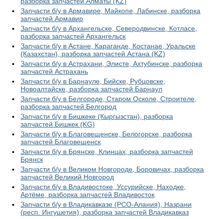
разборка запчастей Алматы (KZ)
Запчасти б/у в Армавире, Майкопе, Лабинске, разборка
запчастей Армавир
Запчасти б/у в Архангельске, Северодвинске, Котласе,
разборка запчастей Архангельск
Запчасти б/у в Астане, Караганде, Костанае, Уральске
(Казахстан), разборка запчастей Астана (KZ)
Запчасти б/у в Астрахани, Элисте, Ахтубинске, разборка
запчастей Астрахань
Запчасти б/у в Барнауле, Бийске, Рубцовске,
Новоалтайске, разборка запчастей Барнаул
Запчасти б/у в Белгороде, Старом Осколе, Строителе,
разборка запчастей Белгород
Запчасти б/у в Бишкеке (Кыргызстан), разборка
запчастей Бишкек (KG)
Запчасти б/у в Благовещенске, Белогорске, разборка
запчастей Благовещенск
Запчасти б/у в Брянске, Клинцах, разборка запчастей
Брянск
Запчасти б/у в Великом Новгороде, Боровичах, разборка
запчастей Великий Новгород
Запчасти б/у в Владивостоке, Уссурийске, Находке,
Артёме, разборка запчастей Владивосток
Запчасти б/у в Владикавказе (РСО-Алания), Назрани
(респ. Ингушетия), разборка запчастей Владикавказ