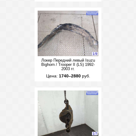
1
/
9
Локер Передний левый Isuzu
Bighorn / Trooper II (LS) 1992-
2003 гг.
Цена:
1740–2880
руб.
1
/
7