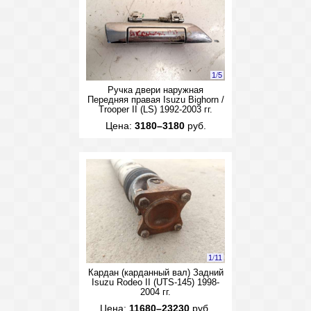
1
/
5
Ручка двери наружная
Передняя правая Isuzu Bighorn /
Trooper II (LS) 1992-2003 гг.
Цена:
3180–3180
руб.
1
/
11
Кардан (карданный вал) Задний
Isuzu Rodeo II (UTS-145) 1998-
2004 гг.
Цена:
11680–23230
руб.