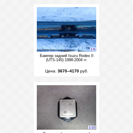
1
/
9
Бампер задний Isuzu Rodeo II
(UTS-145) 1998-2004 гг.
Цена:
3670–4170
руб.
1
/
10