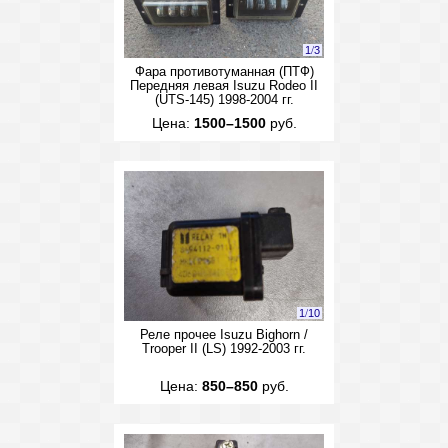
1
/
3
Фара противотуманная (ПТФ)
Передняя левая Isuzu Rodeo II
(UTS-145) 1998-2004 гг.
Цена:
1500–1500
руб.
1
/
10
Реле прочее Isuzu Bighorn /
Trooper II (LS) 1992-2003 гг.
Цена:
850–850
руб.