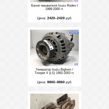
1
/
2
Бачок омывателя Isuzu Rodeo I
1989-2000 гг.
Цена:
2420–2420
руб.
1
/
5
Генератор Isuzu Bighorn /
Trooper II (LS) 1992-2003 гг.
Цена:
8860–8860
руб.