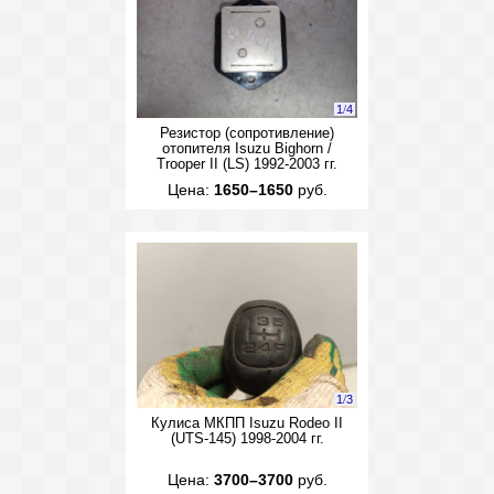
1
/
4
Резистор (сопротивление)
отопителя Isuzu Bighorn /
Trooper II (LS) 1992-2003 гг.
Цена:
1650–1650
руб.
1
/
3
Кулиса МКПП Isuzu Rodeo II
(UTS-145) 1998-2004 гг.
Цена:
3700–3700
руб.