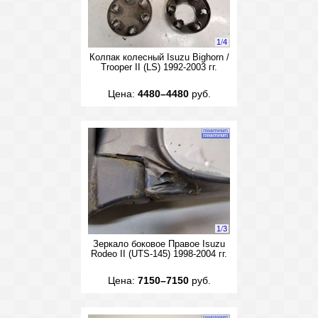
1
/
4
Колпак колесный Isuzu Bighorn /
Trooper II (LS) 1992-2003 гг.
Цена:
4480–4480
руб.
1
/
3
Зеркало боковое Правое Isuzu
Rodeo II (UTS-145) 1998-2004 гг.
Цена:
7150–7150
руб.