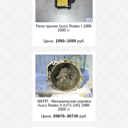
1
/
2
Реле прочее Isuzu Rodeo I 1989-
2000 гг.
Цена:
1050–1050
руб.
1
/
11
МКПП - Механическая коробка
Isuzu Rodeo II (UTS-145) 1998-
2004 гг.
Цена:
20870–30730
руб.