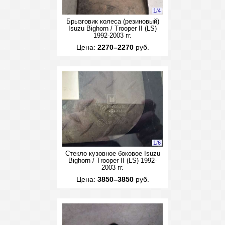
1
/
4
Брызговик колеса (резиновый)
Isuzu Bighorn / Trooper II (LS)
1992-2003 гг.
Цена:
2270–2270
руб.
1
/
6
Стекло кузовное боковое Isuzu
Bighorn / Trooper II (LS) 1992-
2003 гг.
Цена:
3850–3850
руб.