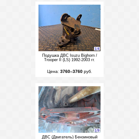
1
/
4
Подушка ДВС Isuzu Bighorn /
Trooper II (LS) 1992-2003 гг.
Цена:
3760–3760
руб.
1
/
9
ДВС (Двигатель) Бензиновый