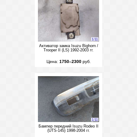
1
/
11
Активатор замка Isuzu Bighorn /
Trooper II (LS) 1992-2003 гг.
Цена:
1750–2300
руб.
1
/
11
Бампер передний Isuzu Rodeo II
(UTS-145) 1998-2004 гг.