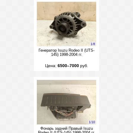
1
/
8
Генератор Isuzu Rodeo II (UTS-
145) 1998-2004 гг.
Цена:
6500–7000
руб.
1
/
10
Фонарь задний Правый Isuzu
Rodeo II (UTS-145) 1998-2004 гг.