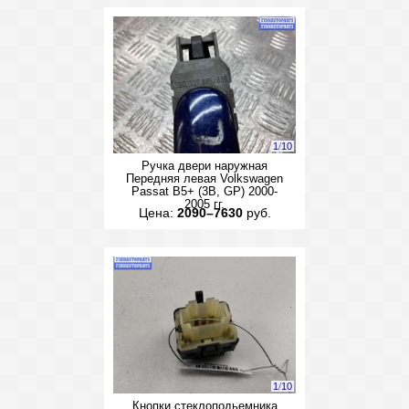
1
/
10
Ручка двери наружная
Передняя левая Volkswagen
Passat B5+ (3B, GP) 2000-
2005 гг.
Цена:
2090–7630
руб.
1
/
10
Кнопки стеклоподьемника