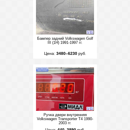
1
/
11
Бампер задний Volkswagen Golf
III (1H) 1991-1997 гг.
Цена:
3480–6230
руб.
1
/
11
Ручка двери внутренняя
Volkswagen Transporter T4 1990-
2003 гг.
Цена:
440–3890
руб.