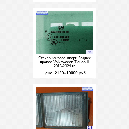
1
/
10
Стекло боковое двери Заднее
правое Volkswagen Tiguan II
2016-2024 гг.
Цена:
2120–10090
руб.
1
/
3