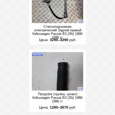
1
/
8
Стеклоподъемник
электрический Задний правый
Volkswagen Passat B3 (35i) 1988-
1996 гг.
Цена:
3290–3290
руб.
1
/
9
Патрубок (трубка, шланг)
Volkswagen Passat B3 (35i) 1988-
1996 гг.
Цена:
1280–3670
руб.