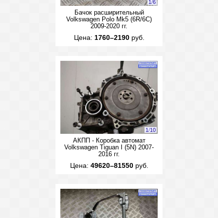
1
/
6
Бачок расширительный
Volkswagen Polo Mk5 (6R/6C)
2009-2020 гг.
Цена:
1760–2190
руб.
1
/
10
АКПП - Коробка автомат
Volkswagen Tiguan I (5N) 2007-
2016 гг.
Цена:
49620–81550
руб.