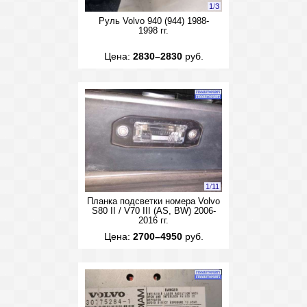
1
/
3
Руль Volvo 940 (944) 1988-
1998 гг.
Цена:
2830–2830
руб.
1
/
11
Планка подсветки номера Volvo
S80 II / V70 III (AS, BW) 2006-
2016 гг.
Цена:
2700–4950
руб.