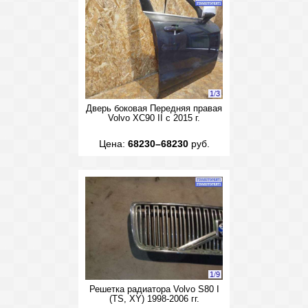
1
/
3
Дверь боковая Передняя правая
Volvo XC90 II с 2015 г.
Цена:
68230–68230
руб.
1
/
9
Решетка радиатора Volvo S80 I
(TS, XY) 1998-2006 гг.