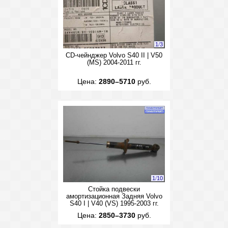
1
/
3
CD-чейнджер Volvo S40 II | V50
(MS) 2004-2011 гг.
Цена:
2890–5710
руб.
1
/
10
Стойка подвески
амортизационная Задняя Volvo
S40 I | V40 (VS) 1995-2003 гг.
Цена:
2850–3730
руб.