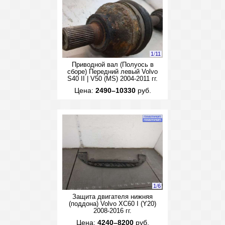
1
/
11
Приводной вал (Полуось в
сборе) Передний левый Volvo
S40 II | V50 (MS) 2004-2011 гг.
Цена:
2490–10330
руб.
1
/
6
Защита двигателя нижняя
(поддона) Volvo XC60 I (Y20)
2008-2016 гг.
Цена:
4240–8200
руб.