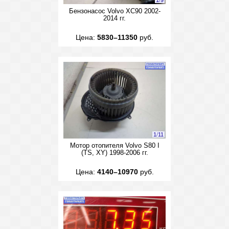
1
/
9
Бензонасос Volvo XC90 2002-
2014 гг.
Цена:
5830–11350
руб.
1
/
11
Мотор отопителя Volvo S80 I
(TS, XY) 1998-2006 гг.
Цена:
4140–10970
руб.