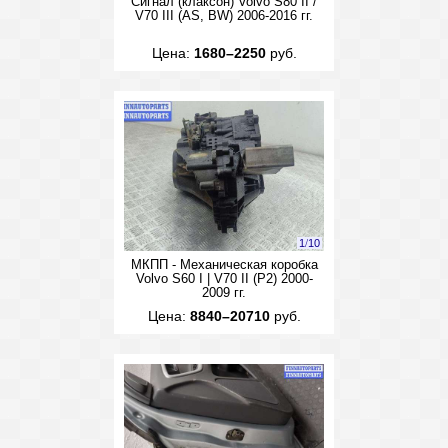
Сигнал (клаксон) Volvo S80 II /
V70 III (AS, BW) 2006-2016 гг.
Цена:
1680–2250
руб.
1
/
10
МКПП - Механическая коробка
Volvo S60 I | V70 II (P2) 2000-
2009 гг.
Цена:
8840–20710
руб.