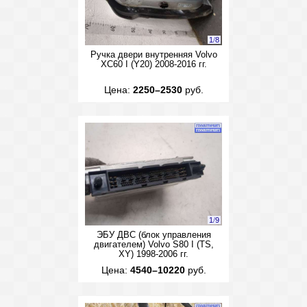
1
/
8
Ручка двери внутренняя Volvo
XC60 I (Y20) 2008-2016 гг.
Цена:
2250–2530
руб.
1
/
9
ЭБУ ДВС (блок управления
двигателем) Volvo S80 I (TS,
XY) 1998-2006 гг.
Цена:
4540–10220
руб.